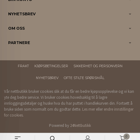
NYHETSBREV
OM OSS
PARTNERE
FRAKT
KJØPSBETINGELSER
SIKKERHET OG PERSONVERN
NYHETSBREV
OFTE STILTE SPØRSMÅL
Vår nettbutikk bruker cookies slik at du får en bedre kjøpsopplevelse og vi kan
yte deg bedre service. Vi bruker cookies hovedsaklig til å lagre
innloggingsdetaljer og huske hva du har puttet i handlekurven din. Fortsett å
bruke siden som normalt om du godtar dette.
Les mer
eller
endre innstillinger
for cookies.
Powered by
24Nettbutikk
0