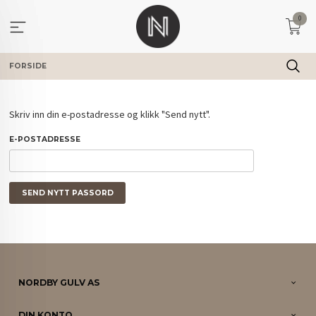
Gå
0
til
innholdet
FORSIDE
Skriv inn din e-postadresse og klikk "Send nytt".
E-POSTADRESSE
NORDBY GULV AS
DIN KONTO