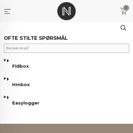
Gå
0
til
innholdet
OFTE STILTE SPØRSMÅL
Fidbox
Hmbox
Easylogger